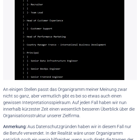
An einigen Stellen passt das Organigramm meiner Meinung zwar
nicht so ganz, aber vermutlich gibt es bei so etwas auch einen
gewissen Interpretationsspielraum. Auf jeden Fall haben wir nun
innerhalb kürzester Zeit einen wesentlich besseren Überblick über die
Organisationsstruktur unserer Zielfirma.
Anmerkung:
Aus Datenschutzgründen haben wir in diesem Fall nur
die Berufe verwendet. In der Realität wäre unser Organigramm
natürlich noch ein wenig hilfreicher, wenn auch direkt die Namen der