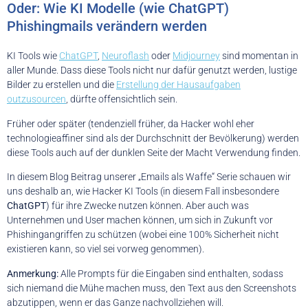
Oder: Wie KI Modelle (wie ChatGPT)
Phishingmails verändern werden
KI Tools wie
ChatGPT
,
Neuroflash
oder
Midjourney
sind momentan in
aller Munde. Dass diese Tools nicht nur dafür genutzt werden, lustige
Bilder zu erstellen und die
Erstellung der Hausaufgaben
outzusourcen
, dürfte offensichtlich sein.
Früher oder später (tendenziell früher, da Hacker wohl eher
technologieaffiner sind als der Durchschnitt der Bevölkerung) werden
diese Tools auch auf der dunklen Seite der Macht Verwendung finden.
In diesem Blog Beitrag unserer „Emails als Waffe“ Serie schauen wir
uns deshalb an, wie Hacker KI Tools (in diesem Fall insbesondere
ChatGPT
) für ihre Zwecke nutzen können. Aber auch was
Unternehmen und User machen können, um sich in Zukunft vor
Phishingangriffen zu schützen (wobei eine 100% Sicherheit nicht
existieren kann, so viel sei vorweg genommen).
Anmerkung:
Alle Prompts für die Eingaben sind enthalten, sodass
sich niemand die Mühe machen muss, den Text aus den Screenshots
abzutippen, wenn er das Ganze nachvollziehen will.