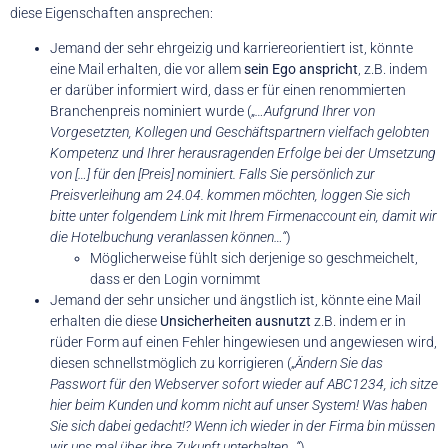
diese Eigenschaften ansprechen:
Jemand der sehr ehrgeizig und karriereorientiert ist, könnte
eine Mail erhalten, die vor allem
sein Ego anspricht
, z.B. indem
er darüber informiert wird, dass er für einen renommierten
Branchenpreis nominiert wurde („
…Aufgrund Ihrer von
Vorgesetzten, Kollegen und Geschäftspartnern vielfach gelobten
Kompetenz und Ihrer herausragenden Erfolge bei der Umsetzung
von […] für den [Preis] nominiert. Falls Sie persönlich zur
Preisverleihung am 24.04. kommen möchten, loggen Sie sich
bitte unter folgendem Link mit Ihrem Firmenaccount ein, damit wir
die Hotelbuchung veranlassen können…“
)
Möglicherweise fühlt sich derjenige so geschmeichelt,
dass er den Login vornimmt
Jemand der sehr unsicher und ängstlich ist, könnte eine Mail
erhalten die diese
Unsicherheiten ausnutzt
z.B. indem er in
rüder Form auf einen Fehler hingewiesen und angewiesen wird,
diesen schnellstmöglich zu korrigieren („
Ändern Sie das
Passwort für den Webserver sofort wieder auf ABC1234, ich sitze
hier beim Kunden und komm nicht auf unser System! Was haben
Sie sich dabei gedacht!? Wenn ich wieder in der Firma bin müssen
wir uns mal über ihre Zukunft unterhalten…“
).