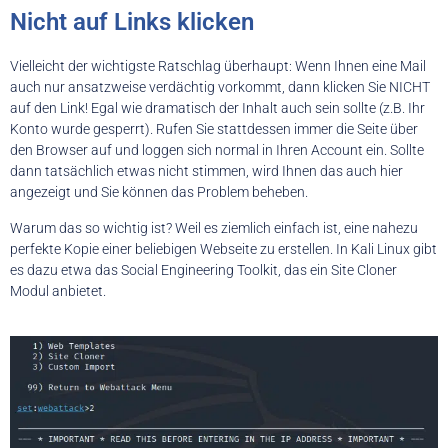
Nicht auf Links klicken
Vielleicht der wichtigste Ratschlag überhaupt: Wenn Ihnen eine Mail
auch nur ansatzweise verdächtig vorkommt, dann klicken Sie NICHT
auf den Link! Egal wie dramatisch der Inhalt auch sein sollte (z.B. Ihr
Konto wurde gesperrt). Rufen Sie stattdessen immer die Seite über
den Browser auf und loggen sich normal in Ihren Account ein. Sollte
dann tatsächlich etwas nicht stimmen, wird Ihnen das auch hier
angezeigt und Sie können das Problem beheben.
Warum das so wichtig ist? Weil es ziemlich einfach ist, eine nahezu
perfekte Kopie einer beliebigen Webseite zu erstellen. In Kali Linux gibt
es dazu etwa das Social Engineering Toolkit, das ein Site Cloner
Modul anbietet.