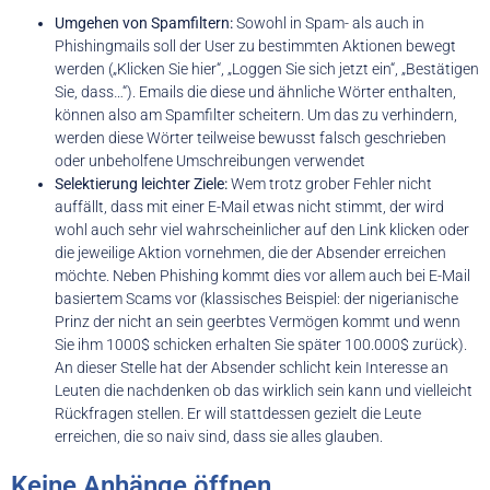
Umgehen von Spamfiltern:
Sowohl in Spam- als auch in
Phishingmails soll der User zu bestimmten Aktionen bewegt
werden („Klicken Sie hier“, „Loggen Sie sich jetzt ein“, „Bestätigen
Sie, dass…“). Emails die diese und ähnliche Wörter enthalten,
können also am Spamfilter scheitern. Um das zu verhindern,
werden diese Wörter teilweise bewusst falsch geschrieben
oder unbeholfene Umschreibungen verwendet
Selektierung leichter Ziele:
Wem trotz grober Fehler nicht
auffällt, dass mit einer E-Mail etwas nicht stimmt, der wird
wohl auch sehr viel wahrscheinlicher auf den Link klicken oder
die jeweilige Aktion vornehmen, die der Absender erreichen
möchte. Neben Phishing kommt dies vor allem auch bei E-Mail
basiertem Scams vor (klassisches Beispiel: der nigerianische
Prinz der nicht an sein geerbtes Vermögen kommt und wenn
Sie ihm 1000$ schicken erhalten Sie später 100.000$ zurück).
An dieser Stelle hat der Absender schlicht kein Interesse an
Leuten die nachdenken ob das wirklich sein kann und vielleicht
Rückfragen stellen. Er will stattdessen gezielt die Leute
erreichen, die so naiv sind, dass sie alles glauben.
Keine Anhänge öffnen