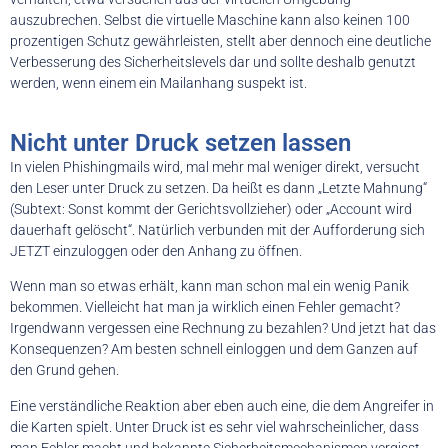
auszubrechen. Selbst die virtuelle Maschine kann also keinen 100
prozentigen Schutz gewährleisten, stellt aber dennoch eine deutliche
Verbesserung des Sicherheitslevels dar und sollte deshalb genutzt
werden, wenn einem ein Mailanhang suspekt ist.
Nicht unter Druck setzen lassen
In vielen Phishingmails wird, mal mehr mal weniger direkt, versucht
den Leser unter Druck zu setzen. Da heißt es dann „Letzte Mahnung“
(Subtext: Sonst kommt der Gerichtsvollzieher) oder „Account wird
dauerhaft gelöscht“. Natürlich verbunden mit der Aufforderung sich
JETZT einzuloggen oder den Anhang zu öffnen.
Wenn man so etwas erhält, kann man schon mal ein wenig Panik
bekommen. Vielleicht hat man ja wirklich einen Fehler gemacht?
Irgendwann vergessen eine Rechnung zu bezahlen? Und jetzt hat das
Konsequenzen? Am besten schnell einloggen und dem Ganzen auf
den Grund gehen.
Eine verständliche Reaktion aber eben auch eine, die dem Angreifer in
die Karten spielt. Unter Druck ist es sehr viel wahrscheinlicher, dass
man Fehler macht und bekannte Sicherheitsmechanismen vergisst